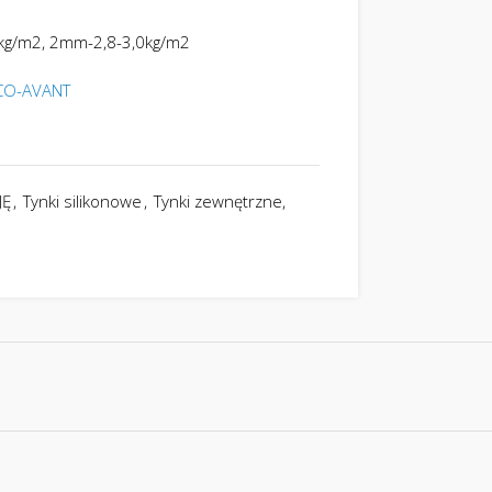
5kg/m2, 2mm-2,8-3,0kg/m2
LCO-AVANT
JĘ
,
Tynki silikonowe
,
Tynki zewnętrzne,