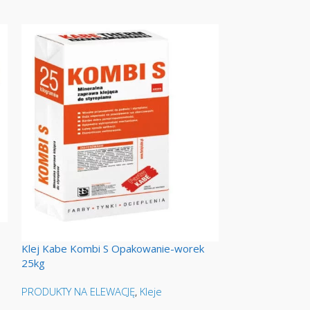
Tynk mozaikowy
Opakowanie-wia
Klej Kabe Kombi S Opakowanie-worek
25kg
PRODUKTY NA E
zewnętrzne, ele
PRODUKTY NA ELEWACJĘ
,
Kleje
Poznań
,
Tynki m